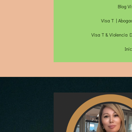
Blog V
Visa T | Aboga
Visa T & Violencia
Ini