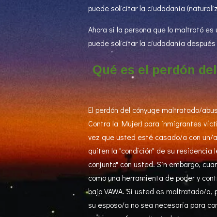
puede solicitar la ciudadanía (natural
Ahora si la persona que lo maltrató e
puede solicitar la ciudadanía después 
Qué es el perdón de
El perdón del cónyuge maltratado/abus
Contra la Mujer) para inmigrantes víc
vez que usted esté casado/a con un/a 
quiten la "condición" de su residencia 
conjunto" con usted. Sin embargo, cuan
como una herramienta de poder y contr
bajo VAWA. Si usted es maltratado/a, pu
su esposo/a no sea necesaria para con