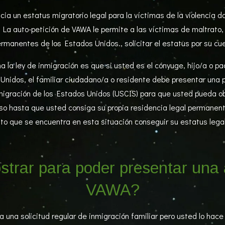
cia un estatus migratorio legal para la víctimas de la violenci
. La auto-petición de VAWA le permite a las víctimas de maltrato
rmanentes de los Estados Unidos., solicitar el estatus por su cu
a la ley de inmigración es que si usted es el cónyuge, hijo/a o 
idos, el familiar ciudadano/a o residente debe presentar una pet
migración de los Estados Unidos (USCIS) para que usted pueda obt
eso hasta que usted consiga su propia residencia legal permanent
to que se encuentra en esta situación conseguir su estatus legal 
trar para poder presentar una a
VAWA?
 una solicitud regular de inmigración familiar pero usted lo hace 