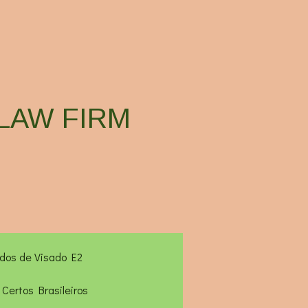
 LAW FIRM
ados de Visado E2
 Certos Brasileiros