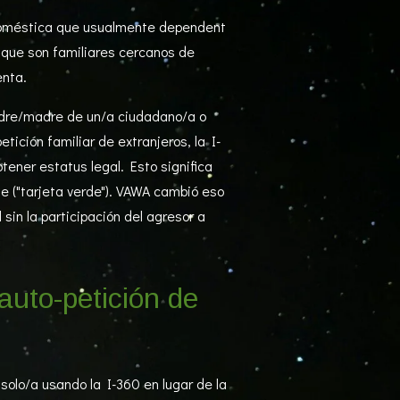
a doméstica que usualmente dependent
, que son familiares cercanos de
enta.
padre/madre de un/a ciudadano/a o
ición familiar de extranjeros, la I-
ener estatus legal. Esto significa
e ("tarjeta verde"). VAWA cambió eso
sin la participación del agresor a
uto-petición de
solo/a usando la I-360 en lugar de la