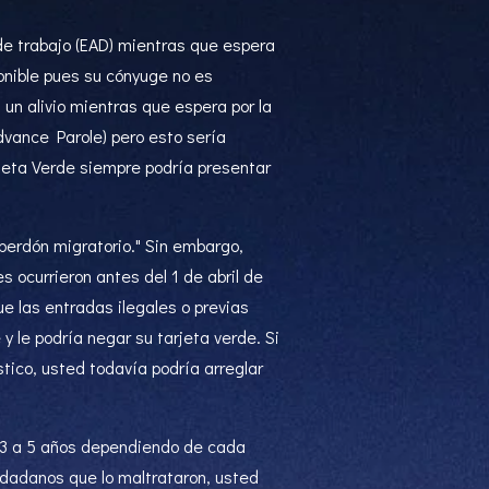
 de trabajo (EAD) mientras que espera
onible pues su cónyuge no es
un alivio mientras que espera por la
Advance Parole) pero esto sería
rjeta Verde siempre podría presentar
perdón migratorio." Sin embargo,
 ocurrieron antes del 1 de abril de
ue las entradas ilegales o previas
 le podría negar su tarjeta verde. Si
stico, usted todavía podría arreglar
e 3 a 5 años dependiendo de cada
udadanos que lo maltrataron, usted