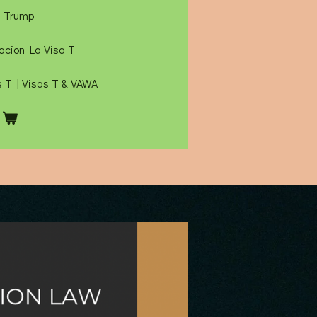
a Trump
uacion La Visa T
 T | Visas T & VAWA