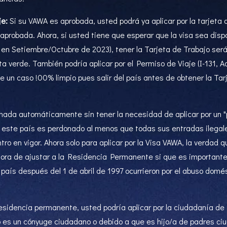
je:
Si su VAWA es aprobada, usted podrá ya aplicar por la tarjeta
aprobada. Ahora, si usted tiene que esperar que la visa sea disp
en Setiembre/Octubre de 2023), tener la Tarjeta de Trabajo será 
eta verde. También podría aplicar por el Permiso de Viaje (I-131, 
 un caso !00% limpio pues salir del país antes de obtener la Ta
ada automáticamente sin tener la necesidad de aplicar por un "
 este país es perdonado al menos que todas sus entradas ilegales
ro en vigor. Ahora solo para aplicar por la Visa VAWA, la verdad q
ora de ajustar a la Residencia Permanente si que es importante y
 país después del 1 de abril de 1997 ocurrieron por el abuso domé
esidencia permanente, usted podría aplicar por la ciudadanía d
tó es un cónyuge ciudadano o debido a que es hijo/a de padres ci