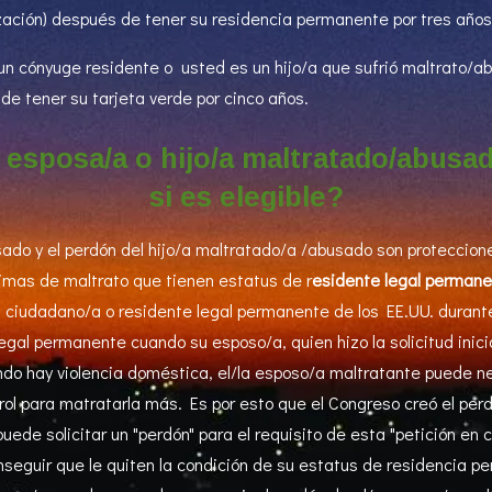
ización) después de tener su residencia permanente por tres años
s un cónyuge residente o usted es un hijo/a que sufrió maltrato/
de tener su tarjeta verde por cinco años.
l esposa/a o hijo/a maltratado/abus
si es elegible?
ado y el perdón del hijo/a maltratado/a /abusado son proteccione
timas de maltrato que tienen estatus de r
esidente legal permane
ciudadano/a o residente legal permanente de los EE.UU. durante 
legal permanente cuando su esposo/a, quien hizo la solicitud inici
do hay violencia doméstica, el/la esposo/a maltratante puede neg
ol para matratarla más. Es por esto que el Congreso creó el per
ede solicitar un "perdón" para el requisito de esta "petición en c
seguir que le quiten la condición de su estatus de residencia p