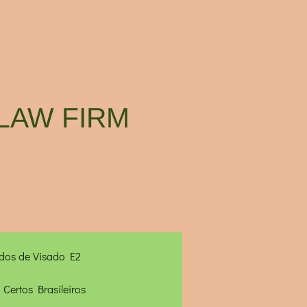
LAW FIRM
ados de Visado E2
 Certos Brasileiros