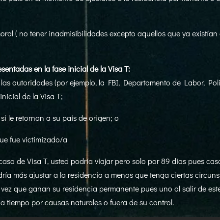
al ( no tener inadmisibilidades excepto aquellos que ya existían e
entadas en la fase inicial de la Visa T:
s autoridades (por ejemplo, la FBI, Departamento de Labor, Poli
inicial de la Visa T;
i le retornan a su país de origen; o
ue fue victimizado/a
o de Visa T, usted podría viajar pero solo por 89 días pues caso
ría más ajustar a la residencia a menos que tenga ciertas circun
 vez que ganan su residencia permanente pues uno al salir de est
 a tiempo por causas naturales o fuera de su control.