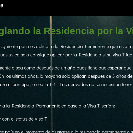
glando la Residencia por la V
siguiente paso es aplicar a la Residencia Permanente que es otro
ues usted solo consigue aplicar por la Residencia si su visa T fu
mente o sea como después de un año pues tiene que esperar que e
En los últimos años, la mayoría solo aplican después de 3 años d
 el principal, o sea la T-1. Los derivados no se necesitan tener
r a la Residencia Permanente en base a la Visa T, serían:
 con el status de Visa T ;
e país en el momento de ajustarse a la residencia permanente o si 