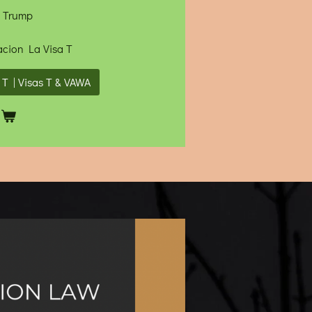
a Trump
acion La Visa T
T | Visas T & VAWA